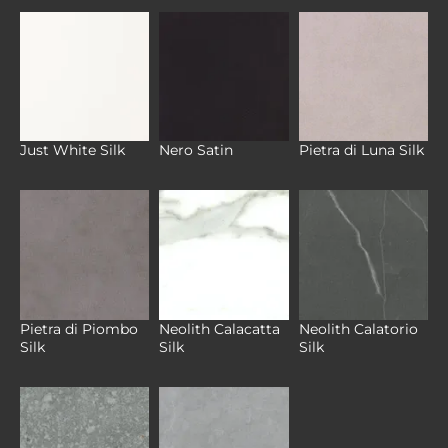
Just White Silk
Nero Satin
Pietra di Luna Silk
Pietra di Piombo
Neolith Calacatta
Neolith Calatorio
Silk
Silk
Silk