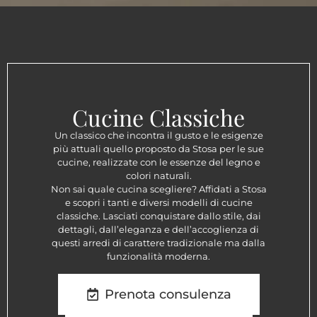
Cucine Classiche
Un classico che incontra il gusto e le esigenze
più attuali quello proposto da Stosa per le sue
cucine, realizzate con le essenze del legno e
colori naturali.
Non sai quale cucina scegliere? Affidati a Stosa
e scopri i tanti e diversi modelli di cucine
classiche. Lasciati conquistare dallo stile, dai
dettagli, dall’eleganza e dell’accoglienza di
questi arredi di carattere tradizionale ma dalla
funzionalità moderna.
Prenota consulenza