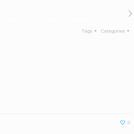
e Classiche
Catalogo
Promo
Contatti
Tags
Categories
0