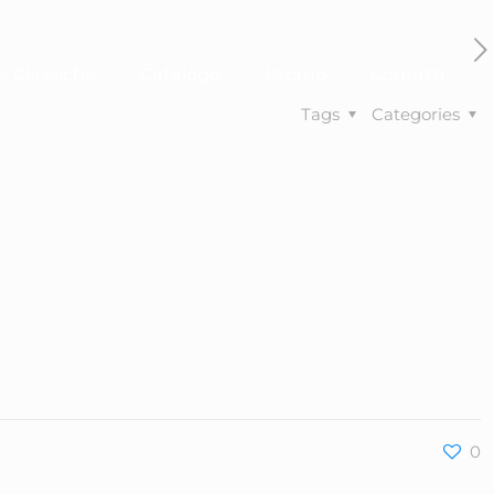
e Classiche
Catalogo
Promo
Contatti
Tags
Categories
0