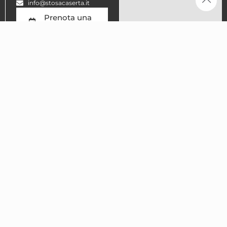
info@stosacaserta.it
Prenota una
consulenza
Avvia il
navigatore