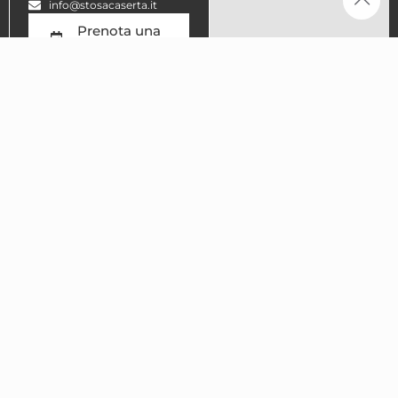
info@stosacaserta.it
Prenota una
consulenza
Avvia il
navigatore