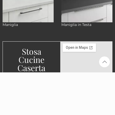
Maniglia
Maniglia in Testa
Stosa
Cucine
Caserta
Via Nazionale Appia
158/160, 81022
Casagiove (CE)
0823 165 4216
info@stosacaserta.it
Prenota una
consulenza