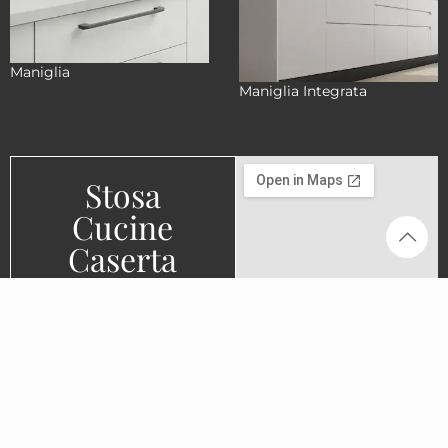
Maniglia
Maniglia Integrata
Stosa
Cucine
Caserta
Via Nazionale Appia
158/160, 81022
Casagiove (CE)
0823 165 4216
info@stosacaserta.it
Prenota una
consulenza
Avvia il