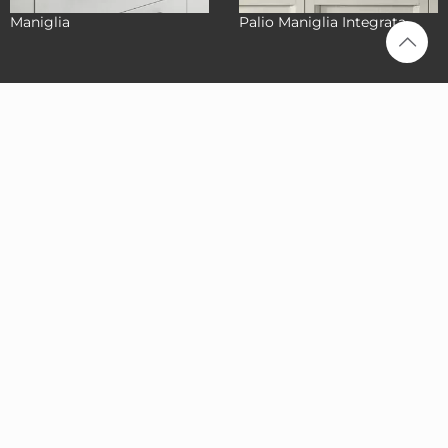
Maniglia
Palio Maniglia Integrata
Stosa
Cucine
Caserta
Via Nazionale Appia
158/160, 81022
Casagiove (CE)
0823 165 4216
info@stosacaserta.it
Prenota una
consulenza
Avvia il
navigatore