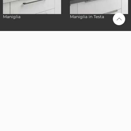
Maniglia
Maniglia in Testa
Stosa
Cucine
Caserta
Via Nazionale Appia
158/160, 81022
Casagiove (CE)
0823 165 4216
info@stosacaserta.it
Prenota una
consulenza
Avvia il
navigatore