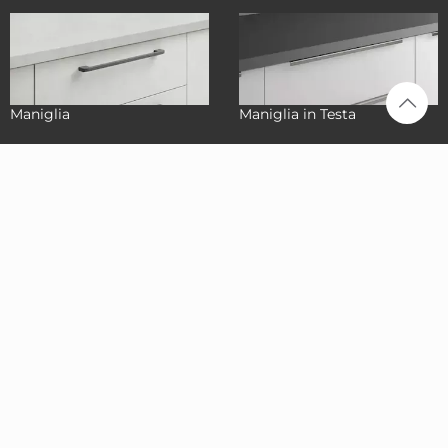
Maniglia
Maniglia in Testa
Stosa
Cucine
Caserta
Via Nazionale Appia
158/160, 81022
Casagiove (CE)
0823 165 4216
info@stosacaserta.it
Prenota una
consulenza