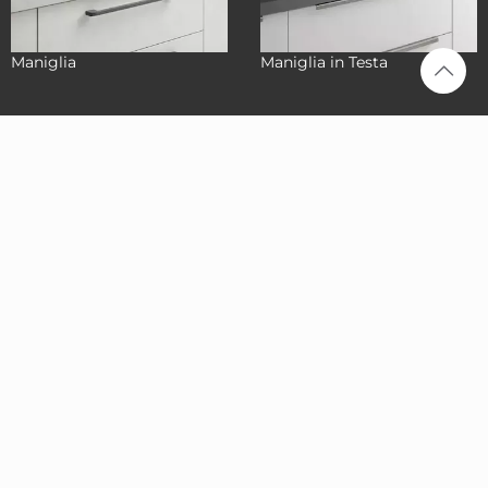
Maniglia
Maniglia in Testa
Stosa
Cucine
Caserta
Via Nazionale Appia
158/160, 81022
Casagiove (CE)
0823 165 4216
info@stosacaserta.it
Prenota una
consulenza
Avvia il
navigatore